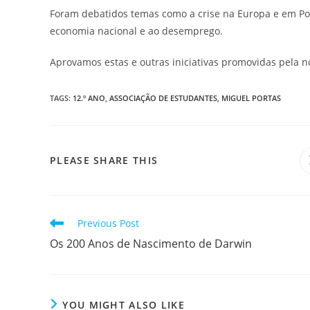
Foram debatidos temas como a crise na Europa e em Por
economia nacional e ao desemprego.
Aprovamos estas e outras iniciativas promovidas pela n
TAGS
:
12.º ANO
,
ASSOCIAÇÃO DE ESTUDANTES
,
MIGUEL PORTAS
SHARE
PLEASE SHARE THIS
THIS
CONTENT
Read
Previous Post
more
Os 200 Anos de Nascimento de Darwin
articles
YOU MIGHT ALSO LIKE