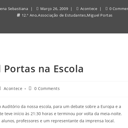
ena Sebastiana
Março 26, 2009
Acontece
0 Comme
12.º Ano
,
Associação de Estudantes
,
Miguel Portas
 Portas na Escola
ost
Post
Acontece
0 Comments
ategory:
comments:
o Auditório da nossa escola, para um debate sobre a Europa e a
e teve início às 21:30 horas e terminou por volta da meia-noite.
 alunos, professores e um representante da imprensa local.