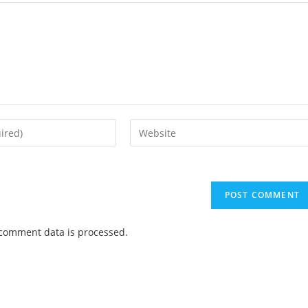
Enter
your
website
URL
(optional)
comment data is processed.