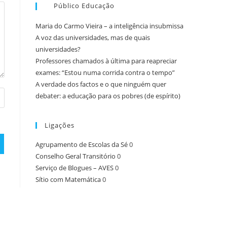
Público Educação
Maria do Carmo Vieira – a inteligência insubmissa
A voz das universidades, mas de quais
universidades?
Professores chamados à última para reapreciar
exames: “Estou numa corrida contra o tempo”
A verdade dos factos e o que ninguém quer
debater: a educação para os pobres (de espírito)
Ligações
Agrupamento de Escolas da Sé
0
Conselho Geral Transitório
0
Serviço de Blogues – AVES
0
Sítio com Matemática
0