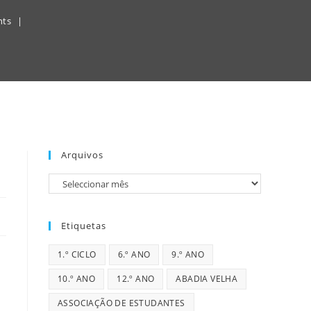
nts
Arquivos
Arquivos
Etiquetas
1.º CICLO
6.º ANO
9.º ANO
10.º ANO
12.º ANO
ABADIA VELHA
ASSOCIAÇÃO DE ESTUDANTES