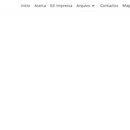
Skip
Início
Acerca
Ed. Impressa
Arquivo
Contactos
Mapa
to
content