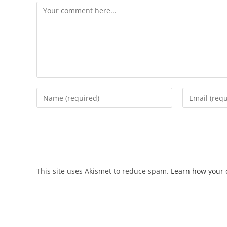
Comment
Enter
Enter
your
your
name
email
or
address
username
to
to
comment
comment
This site uses Akismet to reduce spam.
Learn how your 