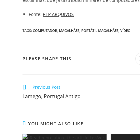
escolinhas, que já distribuiu milhares de computadore
Fonte:
RTP ARQUIVOS
TAGS
:
COMPUTADOR
,
MAGALHÃES
,
PORTÁTIL MAGALHÃES
,
VÍDEO
SHARE
PLEASE SHARE THIS
THIS
CONTENT
Read
Previous Post
more
Lamego, Portugal Antigo
articles
YOU MIGHT ALSO LIKE