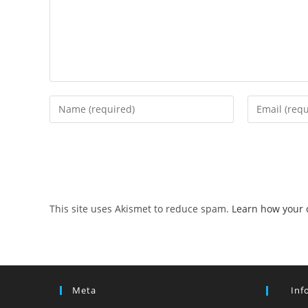
Enter
Enter
your
your
name
email
or
address
username
to
to
comment
comment
This site uses Akismet to reduce spam.
Learn how your 
Meta
Inf