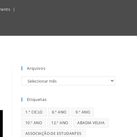
ments
Arquivos
Arquivos
Etiquetas
1.º CICLO
6.º ANO
9.º ANO
10.º ANO
12.º ANO
ABADIA VELHA
ASSOCIAÇÃO DE ESTUDANTES