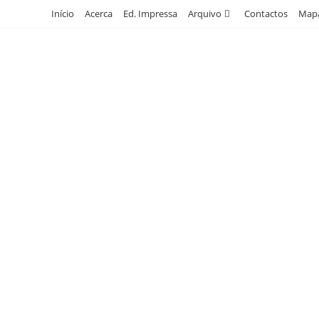
Skip
Início
Acerca
Ed. Impressa
Arquivo
Contactos
Mapa
to
content