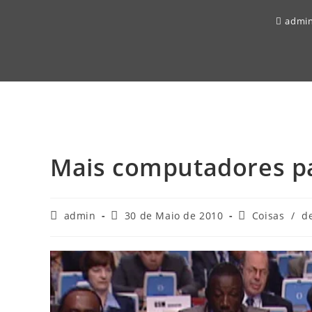
admi
Mais computadores pa
Post
Post
Post
admin
30 de Maio de 2010
Coisas
/
d
author:
published:
category: