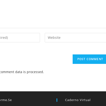
Enter
your
website
URL
(optional)
comment data is processed.
orme.se
Caderno Virtual