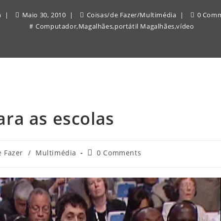
n
Maio 30, 2010
Coisas
/
de Fazer
/
Multimédia
0 Com
Computador
,
Magalhães
,
portátil Magalhães
,
vídeo
ra as escolas
Post
e Fazer
/
Multimédia
0 Comments
comments: