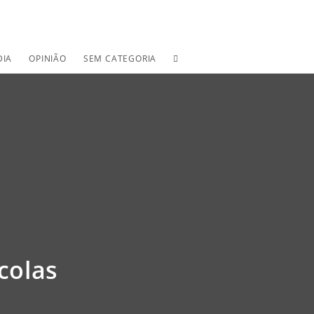
TOGGLE
DIA
OPINIÃO
SEM CATEGORIA
WEBSITE
SEARCH
colas