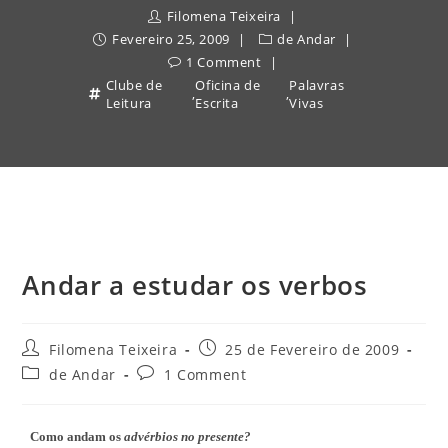
Filomena Teixeira
Fevereiro 25, 2009
de Andar
1 Comment
Clube de
Oficina de
Palavras
,
,
Leitura
Escrita
Vivas
Andar a estudar os verbos
Post
Post
Filomena Teixeira
25 de Fevereiro de 2009
author:
published:
Post
Post
de Andar
1 Comment
category:
comments:
Como andam os
advérbios no presente?