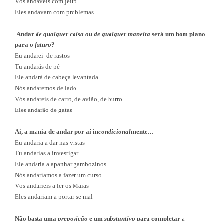
Vós andáveis com jeito
Eles andavam com problemas
Andar
de qualquer coisa ou de qualquer maneira
será um bom plano
para o
futuro
?
Eu andarei
de rastos
Tu andarás de pé
Ele andará de cabeça levantada
Nós andaremos de lado
Vós andareis de carro, de avião, de burro…
Eles andarão de gatas
Ai, a mania de andar por aí in
condicional
mente…
Eu andaria a dar nas vistas
Tu andarias a investigar
Ele andaria a apanhar gambozinos
Nós andaríamos a fazer um curso
Vós andaríeis a ler os Maias
Eles andariam a portar-se mal
Não basta uma
preposição
e um
substantivo
para completar a