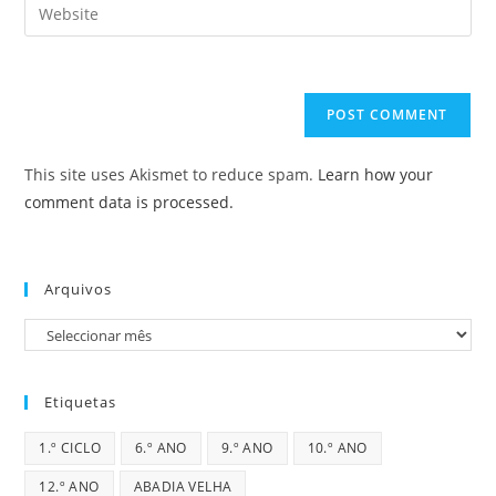
Enter
to
address
your
comment
to
website
comment
URL
(optional)
This site uses Akismet to reduce spam.
Learn how your
comment data is processed.
Arquivos
Arquivos
Etiquetas
1.º CICLO
6.º ANO
9.º ANO
10.º ANO
12.º ANO
ABADIA VELHA