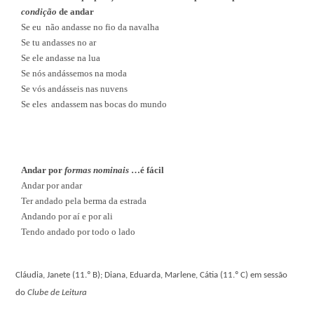
condição
de andar
Se eu
não andasse no fio da navalha
Se tu andasses no ar
Se ele andasse na lua
Se nós andássemos na moda
Se vós andásseis nas nuvens
Se eles
andassem nas bocas do mundo
Andar por
formas nominais
…é fácil
Andar por andar
Ter andado pela berma da estrada
Andando por aí e por ali
Tendo andado por todo o lado
Cláudia, Janete (11.º B); Diana, Eduarda, Marlene, Cátia (11.º C) em sessão
do
Clube de Leitura