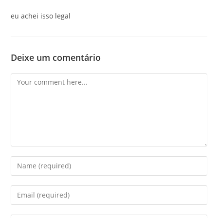
eu achei isso legal
Deixe um comentário
Comment
Enter
your
name
Enter
or
your
username
email