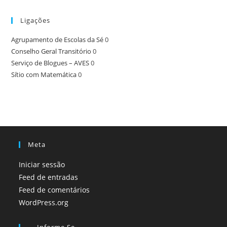
Ligações
Agrupamento de Escolas da Sé
0
Conselho Geral Transitório
0
Serviço de Blogues – AVES
0
Sítio com Matemática
0
Meta
Iniciar sessão
Feed de entradas
Feed de comentários
WordPress.org
Informe.se