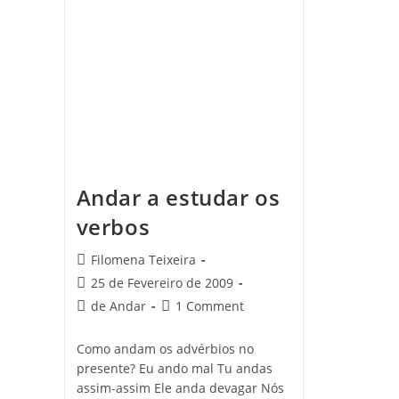
Do
Projecto
Andar a estudar os
verbos
Post
Filomena Teixeira
author:
Post
25 de Fevereiro de 2009
published:
Post
Post
de Andar
1 Comment
category:
comments:
Como andam os advérbios no
presente? Eu ando mal Tu andas
assim-assim Ele anda devagar Nós