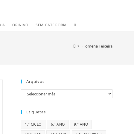
TOGGLE
DIA
OPINIÃO
SEM CATEGORIA
WEBSITE
>
Filomena Teixeira
SEARCH
Arquivos
Arquivos
Etiquetas
1.º CICLO
6.º ANO
9.º ANO