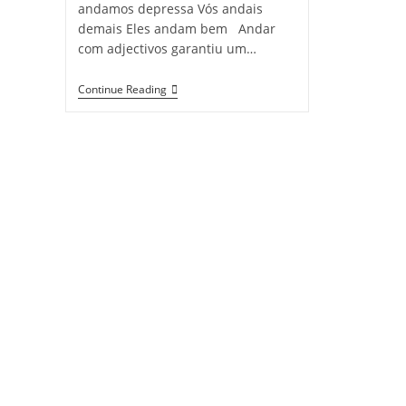
andamos depressa Vós andais
demais Eles andam bem Andar
com adjectivos garantiu um…
Andar
Continue Reading
A
Estudar
Os
Verbos