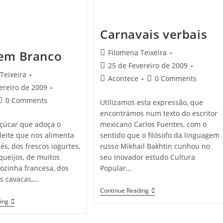
Carnavais verbais
Post
Filomena Teixeira
 em Branco
author:
Post
25 de Fevereiro de 2009
Teixeira
published:
Post
Post
Acontece
0 Comments
ereiro de 2009
category:
comments:
Post
0 Comments
Utilizamos esta expressão, que
comments:
encontrámos num texto do escritor
mexicano Carlos Fuentes, com o
çúcar que adoça o
sentido que o filósofo da linguagem
 leite que nos alimenta
russo Mikhail Bakhtin cunhou no
s, dos frescos iogurtes,
seu inovador estudo Cultura
queijos, de muitos
Popular…
ozinha francesa, dos
as cavacas,…
Carnavais
Continue Reading
Verbais
Texto
ing
Em
Branco