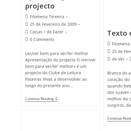
projecto
Post
Filomena Teixeira
author:
Post
25 de Fevereiro de 2009
published:
Texto
Post
Coisas
/
de Fazer
category:
Post
0 Comments
Post
Filomena 
comments:
author:
Post
25 de Fev
Ler/ver bem para ver/ler melhor
published:
Post
de Ver
Apresentação do projecto O «ler/ver
category:
bem para ver/ler melhor» é um
projecto do Clube de Leitura
Branco do a
Palavras Vivas a desenvolver ao
coração, do
longo do presente ano…
quando bebé
dos suaves 
Ler/ver
molhos da c
Continue Reading
Bem
suspiros, d
Para
Ver/ler
Melhor
Continue Read
–
Apresentação