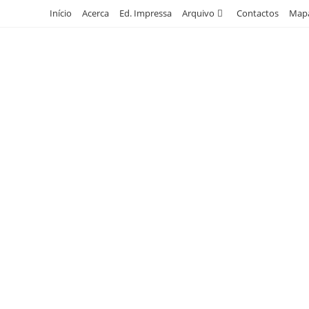
Skip
Início
Acerca
Ed. Impressa
Arquivo
Contactos
Mapa
to
content