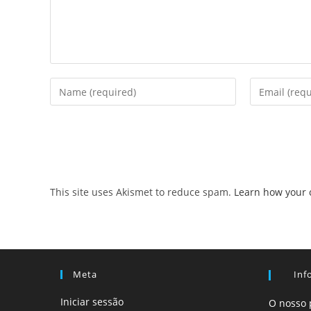
Enter
Enter
your
your
name
email
or
address
username
to
to
comment
comment
This site uses Akismet to reduce spam.
Learn how your 
Meta
Inf
Iniciar sessão
O nosso 