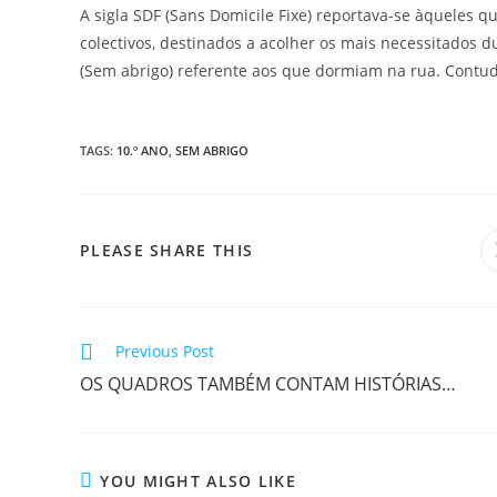
A sigla SDF (Sans Domicile Fixe) reportava-se àqueles
colectivos, destinados a acolher os mais necessitados du
(Sem abrigo) referente aos que dormiam na rua. Contud
TAGS
:
10.º ANO
,
SEM ABRIGO
SHARE
PLEASE SHARE THIS
THIS
CONTENT
Read
Previous Post
more
OS QUADROS TAMBÉM CONTAM HISTÓRIAS…
articles
YOU MIGHT ALSO LIKE