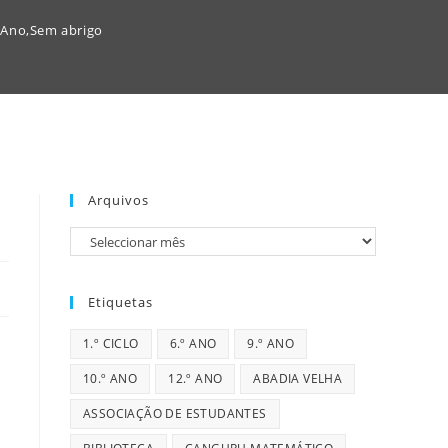
 Ano
,
Sem abrigo
Arquivos
Arquivos
Etiquetas
1.º CICLO
6.º ANO
9.º ANO
10.º ANO
12.º ANO
ABADIA VELHA
ASSOCIAÇÃO DE ESTUDANTES