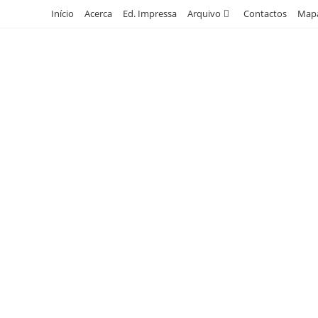
Skip
Início
Acerca
Ed. Impressa
Arquivo
Contactos
Mapa
to
content