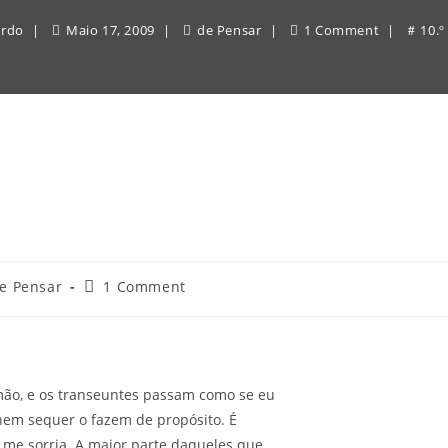
ardo
Maio 17, 2009
de Pensar
1 Comment
10.º
Post
e Pensar
1 Comment
gory:
comments:
mão, e os transeuntes passam como se eu
 nem sequer o fazem de propósito. É
 me sorria. A maior parte daqueles que