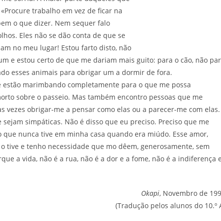
«Procure trabalho em vez de ficar na
bem o que dizer. Nem sequer falo
hos. Eles não se dão conta de que se
iam no meu lugar! Estou farto disto, não
um e estou certo de que me dariam mais guito: para o cão, não pa
ado esses animais para obrigar um a dormir de fora.
se estão marimbando completamente para o que me possa
 morto sobre o passeio. Mas também encontro pessoas que me
 vezes obrigar-me a pensar como elas ou a parecer-me com elas.
sejam simpáticas. Não é disso que eu preciso. Preciso que me
que nunca tive em minha casa quando era miúdo. Esse amor,
 o tive e tenho necessidade que mo dêem, generosamente, sem
e a vida, não é a rua, não é a dor e a fome, não é a indiferença 
Okapi
, Novembro de 19
(Tradução pelos alunos do 10.º 