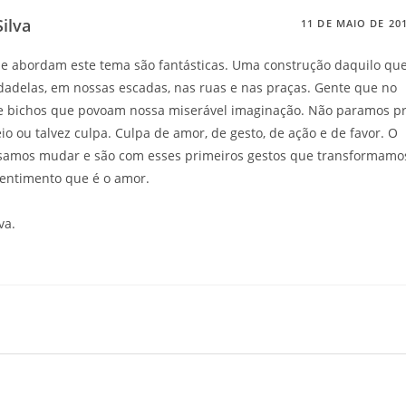
ilva
11 DE MAIO DE 20
ue abordam este tema são fantásticas. Uma construção daquilo qu
adelas, em nossas escadas, nas ruas e nas praças. Gente que no
de bichos que povoam nossa miserável imaginação. Não paramos p
o ou talvez culpa. Culpa de amor, de gesto, de ação e de favor. O
samos mudar e são com esses primeiros gestos que transformamo
entimento que é o amor.
va.