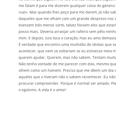
me falam é para me dizerem qualquer coisa do género: 
rua!». Mas quando lhes peço para mo darem, já não sa
daqueles que me olham com um grande desprezo nos ol
tivessem tido menos sorte, talvez fossem eles que estar
posso mais. Deveria arranjar um rafeiro sem pêlo nenh
mim. E depois, isso toca o coração, mas eu amo demasi
É verdade que encontro uma multidão de idiotas que 
acontecer, que nem se voltariam se eu estivesse meio
querem ajudar. Querem, mas não sabem. Tentam muitas
Não tenho vontade de me parecer com elas, mesmo que 
olhem como um homem. Preciso que me dêem um dia o 
aqueles que o tiveram não o sabem reconhecer. Eu não
procurar compreender. Porque é normal ser amado. Porqu
o egoísmo. A vida é o amor!