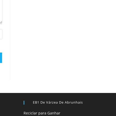
EB1 De Várzea De Abrunhais
Reciclar para Ganhar