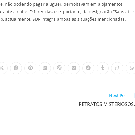
 que, não podendo pagar aluguer, pernoitavam em alojamentos
rante a noite. Diferenciava-se, portanto, da designação “Sans abri
o, actualmente, SDF integra ambas as situações mencionadas.
Opens
Opens
Opens
Opens
Opens
Opens
Opens
Opens
Opens
O
in
in
in
in
in
in
in
in
in
i
a
a
a
a
a
a
a
a
a
a
new
new
new
new
new
new
new
new
new
n
window
window
window
window
window
window
window
window
window
w
Next Post
RETRATOS MISTERIOSOS