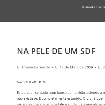
Amélia Bern
NA PELE DE UM SDF
Post
Post
Post
Amélia Bernardo
17 de Maio de 2009
d
author:
published:
cate
NINGUÉM ME OLHA
Estou aqui, sentado num banco ou no chão, estendo a 
não existisse. É completamente estúpido. O pior é que
raríssimo que alguém me fale e ainda mais que alguém