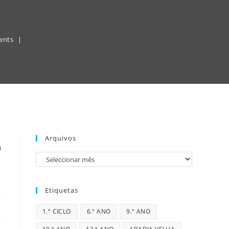
ents
Arquivos
o
Arquivos
Etiquetas
1.º CICLO
6.º ANO
9.º ANO