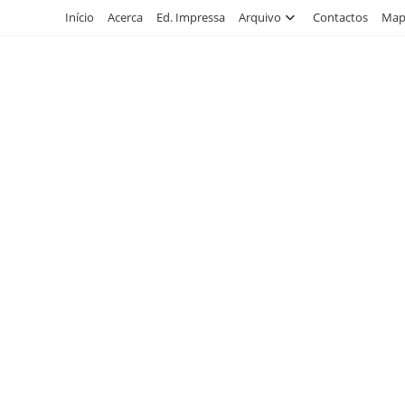
Skip
Início
Acerca
Ed. Impressa
Arquivo
Contactos
Mapa
to
content