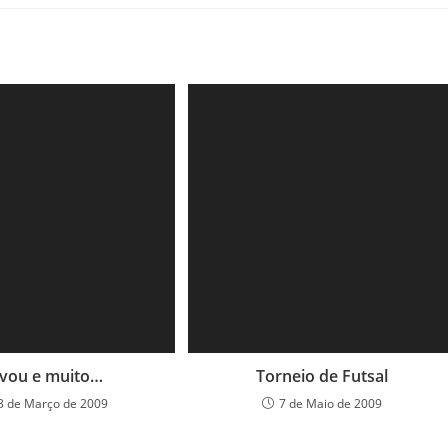
vou e muito…
Torneio de Futsal
3 de Março de 2009
7 de Maio de 2009