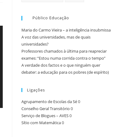
Público Educação
Maria do Carmo Vieira – a inteligência insubmissa
A voz das universidades, mas de quais
universidades?
Professores chamados à última para reapreciar
exames: “Estou numa corrida contra o tempo”
A verdade dos factos e o que ninguém quer
debater: a educação para os pobres (de espírito)
Ligações
Agrupamento de Escolas da Sé
0
Conselho Geral Transitório
0
Serviço de Blogues – AVES
0
Sítio com Matemática
0