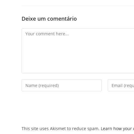
Deixe um comentário
Comment
Enter
Enter
your
your
name
email
or
address
username
to
to
comment
comment
This site uses Akismet to reduce spam.
Learn how your 