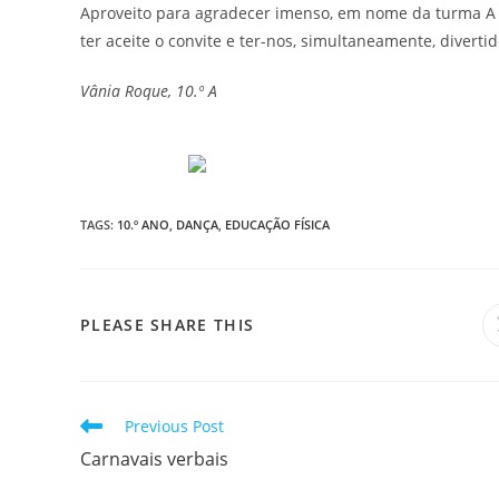
Aproveito para agradecer imenso, em nome da turma A e 
ter aceite o convite e ter-nos, simultaneamente, diverti
Vânia Roque, 10.º A
TAGS
:
10.º ANO
,
DANÇA
,
EDUCAÇÃO FÍSICA
SHARE
PLEASE SHARE THIS
THIS
CONTENT
Read
Previous Post
more
Carnavais verbais
articles