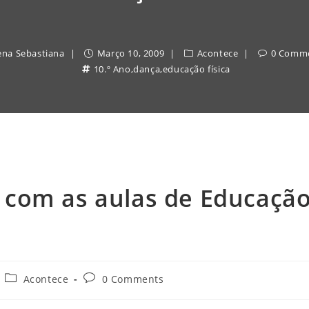
ena Sebastiana
Março 10, 2009
Acontece
0 Comm
10.º Ano
,
dança
,
educação física
 com as aulas de Educaçã
Post
Post
Acontece
0 Comments
category:
comments: