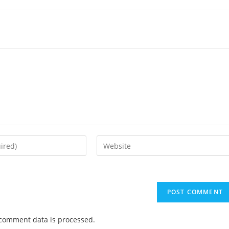
Enter
your
website
URL
(optional)
comment data is processed.