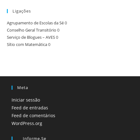
Ligações
Agrupamento de Escolas da Sé
0
Conselho Geral Transitório
0
Serviço de Blogues – AVES
0
Sítio com Matemática
0
Meta
Iniciar sessão
Feed de entradas
Feed de comentários
WordPress.org
Informe.se