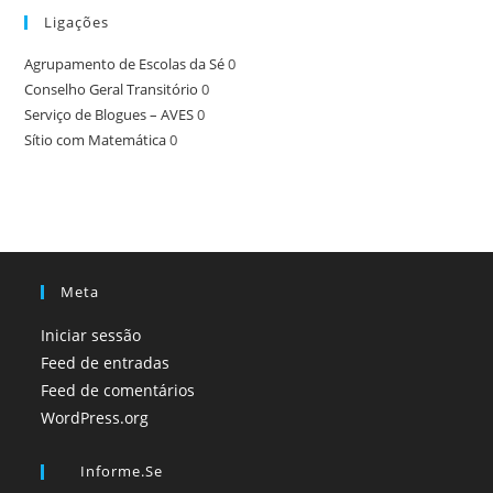
Ligações
Agrupamento de Escolas da Sé
0
Conselho Geral Transitório
0
Serviço de Blogues – AVES
0
Sítio com Matemática
0
Meta
Iniciar sessão
Feed de entradas
Feed de comentários
WordPress.org
Informe.se