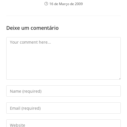
16 de Março de 2009
Deixe um comentário
Comment
Enter
your
name
Enter
or
your
username
email
Enter
to
address