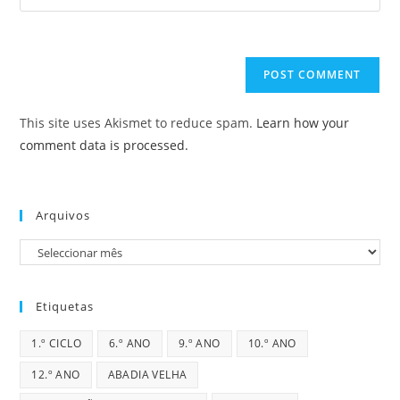
your
comment
to
website
comment
URL
(optional)
This site uses Akismet to reduce spam.
Learn how your
comment data is processed.
Arquivos
Arquivos
Etiquetas
1.º CICLO
6.º ANO
9.º ANO
10.º ANO
12.º ANO
ABADIA VELHA