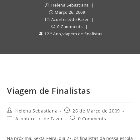
Helena Sebastiana
Março 26, 2009
Acontece
/
de Fazer
0 Comments
12.º Ano
,
viagem de finalistas
Viagem de Finalistas
Post
Post
Helena Sebastiana
26 de Março de 2009
author:
published:
Post
Post
Acontece
/
de Fazer
0 Comments
category:
comments:
Na próxima, Sexta-Feira, dia 27, os finalistas da nossa escola