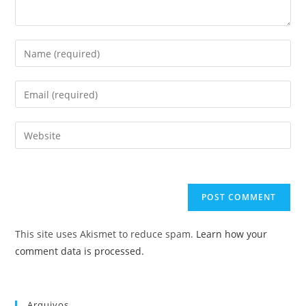
Enter
your
name
Enter
or
your
username
email
Enter
to
address
your
comment
to
website
comment
URL
(optional)
This site uses Akismet to reduce spam.
Learn how your
comment data is processed.
Arquivos