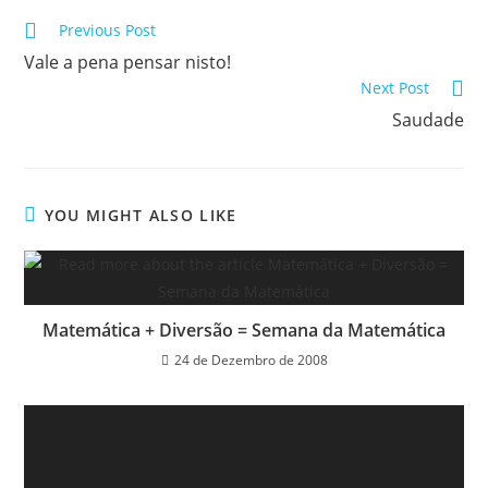
Read
Previous Post
more
Vale a pena pensar nisto!
articles
Next Post
Saudade
YOU MIGHT ALSO LIKE
Matemática + Diversão = Semana da Matemática
24 de Dezembro de 2008