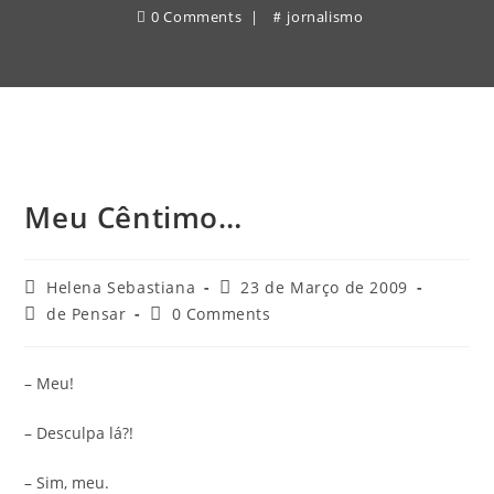
0 Comments
jornalismo
Meu Cêntimo…
Post
Post
Helena Sebastiana
23 de Março de 2009
author:
published:
Post
Post
de Pensar
0 Comments
category:
comments:
– Meu!
– Desculpa lá?!
– Sim, meu.