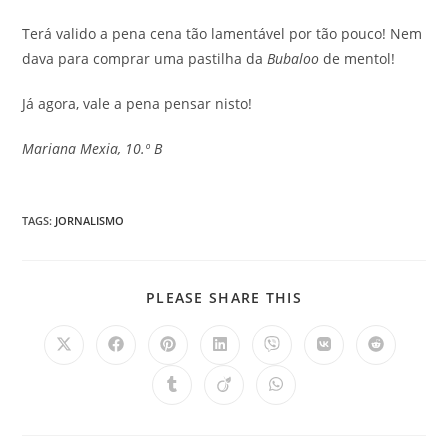
Terá valido a pena cena tão lamentável por tão pouco! Nem
dava para comprar uma pastilha da
Bubaloo
de mentol!
Já agora, vale a pena pensar nisto!
Mariana Mexia, 10.º B
TAGS
:
JORNALISMO
SHARE
PLEASE SHARE THIS
THIS
CONTENT
Opens
Opens
Opens
Opens
Opens
Opens
Opens
in
in
in
in
in
in
in
a
a
a
a
a
a
a
Opens
Opens
Opens
new
new
new
new
new
new
new
in
in
in
window
window
window
window
window
window
window
a
a
a
new
new
new
window
window
window