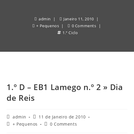
admin
Janeiro 11, 2010
+ Pequenos
0 Comments
1.º Ciclo
1.º D – EB1 Lamego n.º 2 » Dia
de Reis
Post
Post
admin
11 de Janeiro de 2010
author:
published:
Post
Post
+ Pequenos
0 Comments
category:
comments: