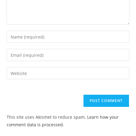
Enter
your
name
Enter
or
your
username
email
Enter
to
address
your
comment
to
website
comment
URL
(optional)
This site uses Akismet to reduce spam.
Learn how your
comment data is processed.