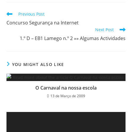
new
new
new
window
window
window
Read
Previous Post
more
Concurso Segurança na Internet
articles
Next Post
1.º D – EB1 Lamego n.º 2 »» Algumas Actividades
YOU MIGHT ALSO LIKE
O Carnaval na nossa escola
13 de Março de 2009