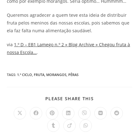
como por exemplo morangos. Seria óptimo… Hummmm…
Queremos agradecer a quem teve esta ideia de distribuir
fruta pelos meninos das nossas escolas, pois sabemos que
ela faz falta numa alimentação saudável.
via
1.º D – EB1 Lamego n.º 2 » Blog Archive » Chegou fruta à
nossa Escola…
.
TAGS
:
1.º CICLO
,
FRUTA
,
MORANGOS
,
PÊRAS
SHARE
PLEASE SHARE THIS
THIS
CONTENT
Opens
Opens
Opens
Opens
Opens
Opens
Opens
in
in
in
in
in
in
in
a
a
a
a
a
a
a
Opens
Opens
Opens
new
new
new
new
new
new
new
in
in
in
window
window
window
window
window
window
window
a
a
a