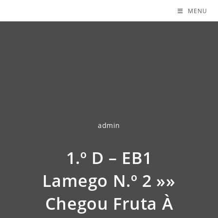
MENU
admin
1.º D – EB1
Lamego N.º 2 »»
Chegou Fruta À