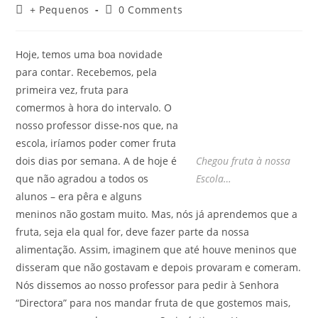
author:
published:
Post
Post
+ Pequenos
0 Comments
category:
comments:
Hoje, temos uma boa novidade
para contar. Recebemos, pela
primeira vez, fruta para
comermos à hora do intervalo. O
nosso professor disse-nos que, na
escola, iríamos poder comer fruta
dois dias por semana. A de hoje é
Chegou fruta à nossa
que não agradou a todos os
Escola…
alunos – era pêra e alguns
meninos não gostam muito. Mas, nós já aprendemos que a
fruta, seja ela qual for, deve fazer parte da nossa
alimentação. Assim, imaginem que até houve meninos que
disseram que não gostavam e depois provaram e comeram.
Nós dissemos ao nosso professor para pedir à Senhora
“Directora” para nos mandar fruta de que gostemos mais,