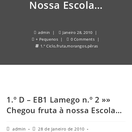
Nossa Escola…
admin
Janeiro 28, 2010
+ Pequenos
0 Comments
1.º Ciclo
,
fruta
,
morangos
,
pêras
1.º D – EB1 Lamego n.º 2 »»
Chegou fruta à nossa Escola…
Post
Post
admin
28 de Janeiro de 2010