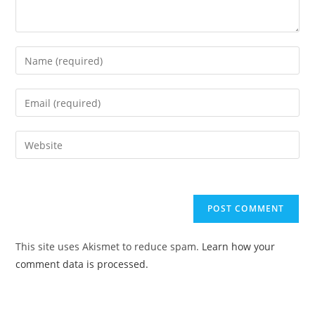
Enter
your
name
Enter
or
your
username
email
Enter
to
address
your
comment
to
website
comment
URL
(optional)
This site uses Akismet to reduce spam.
Learn how your
comment data is processed.