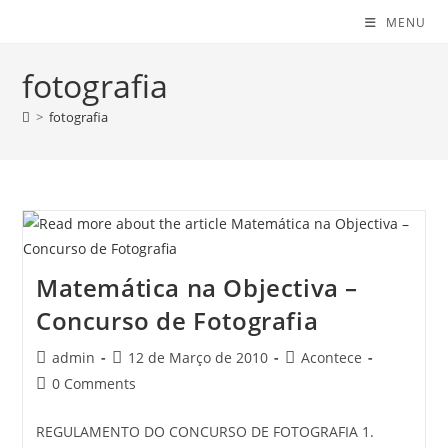
MENU
fotografia
>
fotografia
Matemática na Objectiva –
Concurso de Fotografia
Post
Post
Post
admin
12 de Março de 2010
Acontece
author:
published:
category:
Post
0 Comments
comments:
REGULAMENTO DO CONCURSO DE FOTOGRAFIA 1.