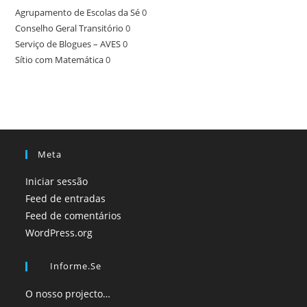
Agrupamento de Escolas da Sé
0
Conselho Geral Transitório
0
Serviço de Blogues – AVES
0
Sítio com Matemática
0
Meta
Iniciar sessão
Feed de entradas
Feed de comentários
WordPress.org
Informe.se
O nosso projecto…