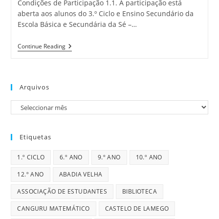
Condições de Participação 1.1. A participação está
aberta aos alunos do 3.º Ciclo e Ensino Secundário da
Escola Básica e Secundária da Sé –…
Matemática
Continue Reading
Na
Objectiva
–
Concurso
De
Arquivos
Fotografia
Arquivos
Etiquetas
1.º CICLO
6.º ANO
9.º ANO
10.º ANO
12.º ANO
ABADIA VELHA
ASSOCIAÇÃO DE ESTUDANTES
BIBLIOTECA
CANGURU MATEMÁTICO
CASTELO DE LAMEGO