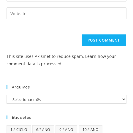
your
username
email
Enter
to
address
your
comment
to
website
comment
URL
(optional)
This site uses Akismet to reduce spam.
Learn how your
comment data is processed.
Arquivos
Arquivos
Etiquetas
1.º CICLO
6.º ANO
9.º ANO
10.º ANO