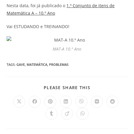
Nesta data, foi já publicado o
1.º Conjunto de itens de
Matemática A – 10.º Ano
Vai ESTUDANDO e TREINANDO!
MAT-A 10.º Ano
TAGS
:
GAVE
,
MATEMÁTICA
,
PROBLEMAS
SHARE
PLEASE SHARE THIS
THIS
CONTENT
Opens
Opens
Opens
Opens
Opens
Opens
Opens
in
in
in
in
in
in
in
a
a
a
a
a
a
a
Opens
Opens
Opens
new
new
new
new
new
new
new
in
in
in
window
window
window
window
window
window
window
a
a
a
new
new
new
window
window
window