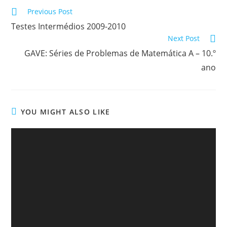
Read
Previous Post
more
Testes Intermédios 2009-2010
articles
Next Post
GAVE: Séries de Problemas de Matemática A – 10.º
ano
YOU MIGHT ALSO LIKE